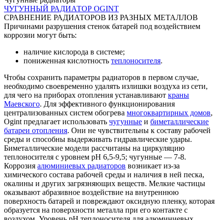
ЧУГУННЫЙ РАДИАТОР OGINT
СРАВНЕНИЕ РАДИАТОРОВ ИЗ РАЗНЫХ МЕТАЛЛОВ
Причинами разрушения стенок батарей под воздействием
коррозии могут быть:
наличие кислорода в системе;
пониженная кислотность
теплоносителя
.
Чтобы сохранить параметры радиаторов в первом случае,
необходимо своевременно удалять излишки воздуха из сети,
для чего на приборах отопления устанавливают
краны
Маевского
. Для эффективного функционирования
централизованных систем обогрева
многоквартирных домов
,
Ogint предлагает использовать
чугунные
и
биметаллические
батареи отопления
. Они не чувствительны к составу рабочей
среды и способны выдерживать гидравлические удары.
Биметаллические модели рассчитаны на циркуляцию
теплоносителя с уровнем pH 6,5-9,5; чугунные — 7-8.
Коррозия
алюминиевых радиаторов
возникает из-за
химического состава рабочей среды и наличия в ней песка,
окалины и других загрязняющих веществ. Мелкие частицы
оказывают абразивное воздействие на внутреннюю
поверхность батарей и повреждают оксидную пленку, которая
образуется на поверхности металла при его контакте с
воздухом. Уровень pH теплоносителя для алюминиевых