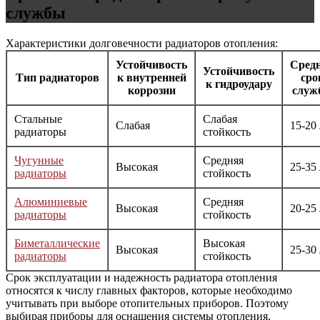
службы
Характеристики долговечности радиаторов отопления:
Устойчивость
Сред
Устойчивость
Тип радиаторов
к внутренней
сро
к гидроудару
коррозии
служ
Стальные
Слабая
Слабая
15-20 
радиаторы
стойкость
Чугунные
Средняя
Высокая
25-35 
радиаторы
стойкость
Алюминиевые
Средняя
Высокая
20-25 
радиаторы
стойкость
Биметаллические
Высокая
Высокая
25-30 
радиаторы
стойкость
Срок эксплуатации и надежность радиатора отопления
относятся к числу главных факторов, которые необходимо
учитывать при выборе отопительных приборов. Поэтому
выбирая приборы для оснащения системы отопления,